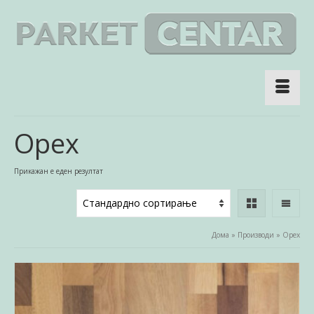
Opex
Прикажан е еден резултат
Дома
»
Производи
»
Opex