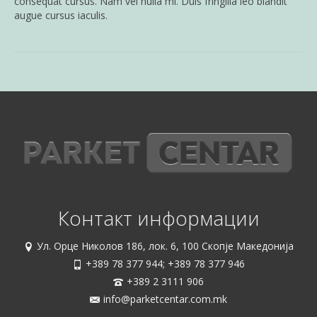
consequat cursus. Nam vel nulla mi. Duis fringilla leo blandit
augue cursus iaculis.
Контакт информации
Ул. Орце Николов 186, лок. 6, 100 Скопје Македонија
+389 78 377 944; +389 78 377 946
+389 2 3111 906
info@parketcentar.com.mk