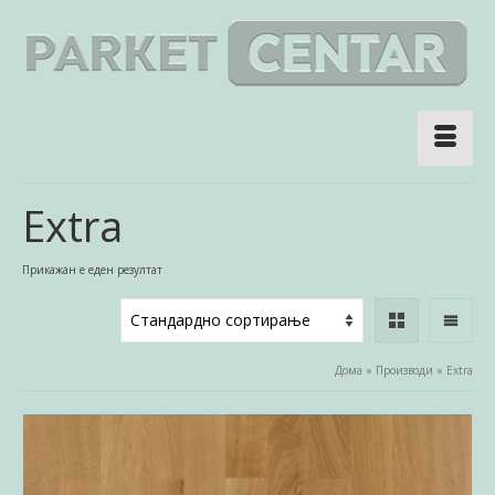
Extra
Прикажан е еден резултат
Дома
»
Производи
»
Extra