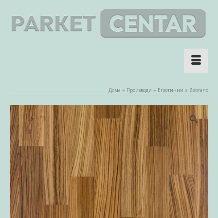
Дома
»
Производи
»
Егзотични
»
Zebrano